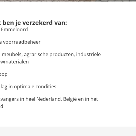
t ben je verzekerd van:
n Emmeloord
e voorraadbeheer
n meubels, agrarische producten, industriële
uwmaterialen
oop
lag in optimale condities
vangers in heel Nederland, België en in het
ed