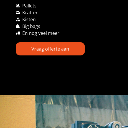
Pallets
Kratten
Kisten
Big bags
En nog veel meer
Vraag offerte aan