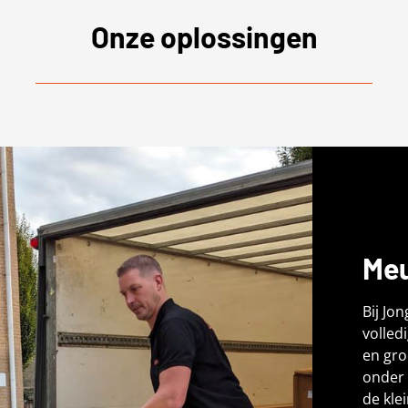
Onze oplossingen
Meu
Bij Jo
volled
en gro
onder 
de kle