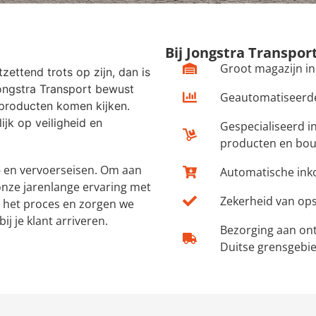
Bij Jongstra Transpor
Groot magazijn i
ntzettend trots op zijn, dan is
Jongstra Transport bewust
Geautomatiseerd
n producten komen kijken.
jk op veiligheid en
Gespecialiseerd i
producten en bo
- en vervoerseisen. Om aan
Automatische ink
onze jarenlange ervaring met
Zekerheid van ops
n het proces en zorgen we
j je klant arriveren.
Bezorging aan ont
Duitse grensgebi