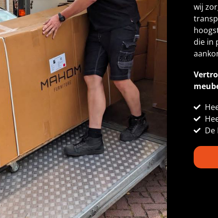
wij zor
transp
hoogst
die in
aanko
Vertr
meube
Hee
Hee
De 