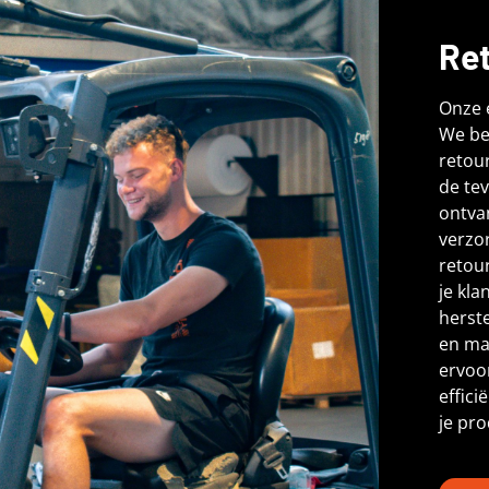
Ret
Onze e
We be
retour
de tev
ontva
verzor
retou
je kla
herste
en ma
ervoor
effici
je pro